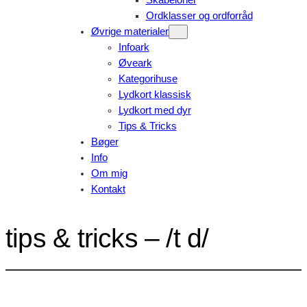
Skabeloner
Ordklasser og ordforråd
Øvrige materialer
Infoark
Øveark
Kategorihuse
Lydkort klassisk
Lydkort med dyr
Tips & Tricks
Bøger
Info
Om mig
Kontakt
tips & tricks – /t d/