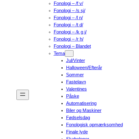
Fonologi – /f v/
Fonologi – /s sj/
Fonologi – /l n/
Fonologi – /t d/
Fonologi – /k g j/
Fonologi – /r h/
Fonologi – Blandet
Tema
Jul/Vinter
Halloween/Efterår
Sommer
Fastelavn
Valentines
Påske
Automatisering
Biler og Maskiner
Fødselsdag
Fonologisk opmærksomhed
Finale lyde