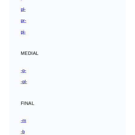
pl-
pr-
pj-
MEDIAL
-p-
-pl-
FINAL
-m
-b