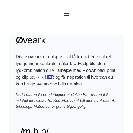
Skip
to
content
Øveark
Disse øveark er oplagte til at få trænet en konkret
lyd gennem konkrete målord. Udvælg blot den
lydkombination du vil arbejde med – download, print
og klip ud. Klik
HER
og få inspiration til hvordan du
kan bruge øvearkene i din træning.
Dette materiale er udarbejdet af Celine Pitt. Materialet
indeholder billeder fra KuraPlan samt billeder lavet med AI-
teknologi. Materialet er gratis tilgængeligt.
/m b p/