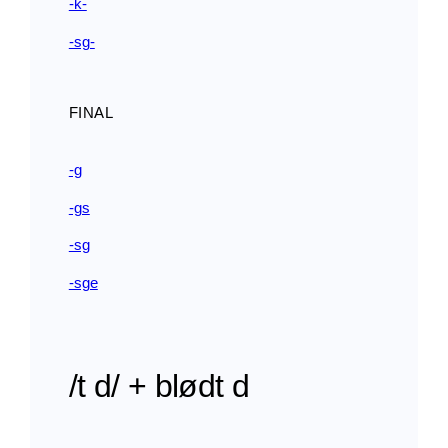
-k-
-sg-
FINAL
-g
-gs
-sg
-sge
/t d/ + blødt d