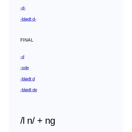
-d-
-blødt d-
FINAL
-d
-sde
-blødt d
-blødt de
/l n/ + ng