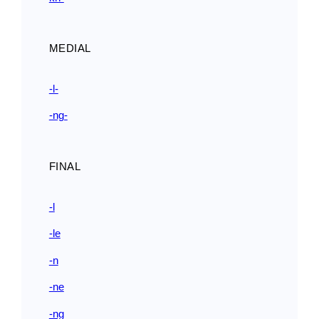
MEDIAL
-l-
-ng-
FINAL
-l
-le
-n
-ne
-ng