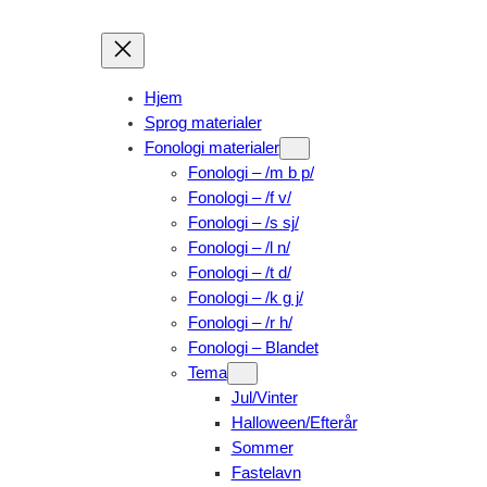
Skip
to
content
Hjem
Sprog materialer
Fonologi materialer
Fonologi – /m b p/
Fonologi – /f v/
Fonologi – /s sj/
Fonologi – /l n/
Fonologi – /t d/
Fonologi – /k g j/
Fonologi – /r h/
Fonologi – Blandet
Tema
Jul/Vinter
Halloween/Efterår
Sommer
Fastelavn