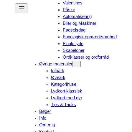
Valentines
Påske
Automatisering
Biler og Maskiner
Fødselsdag
Fonologisk opmærksomhed
Finale lyde
Skabeloner
Ordklasser og ordforråd
Øvrige materialer
Infoark
Øveark
Kategorihuse
Lydkort klassisk
Lydkort med dyr
Tips & Tricks
Bøger
Info
Om mig
Kontakt