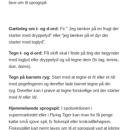
lave om til sprogspil.
Gætteleg om t- og d-ord:
Fx ” Jeg tænker på en frugt der
starter med dryppelyd” eller “jeg tænker på et dyr der
starter med toglyd”.
Tegn t- og d-ord:
På skift skal I finde på ting der begynder
med toglyd eller dryppelyd og så tegne dem (fx tag, tennis,
due, dame).
Tegn på barnets ryg:
Start med at tegne et /t/ eller et /d/
med pegefingeren og derefter lade barnet tegne på din
ryg. Derefter kan I prøve at tegne forskellige ord der starter
med /t/ eller /d/.
Hjemmelavede sprogspil:
I spotsektionen i
supermarkedet eller i Flying Tiger kan man for få penge
købe små sjove spil, fx fiskespil eller krokodillehapser.
Fiskespillet kan nemt laves om til et sprogspil ved at klistre