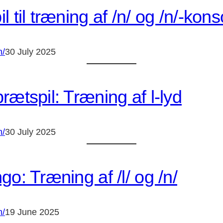
l til træning af /n/ og /n/-ko
n/
30 July 2025
rætspil: Træning af l-lyd
n/
30 July 2025
go: Træning af /l/ og /n/
n/
19 June 2025