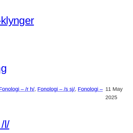
/-klynger
ng
Fonologi – /r h/
, 
Fonologi – /s sj/
, 
Fonologi –
11 May
2025
/l/