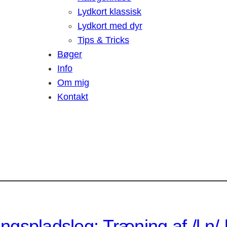
Lydkort klassisk
Lydkort med dyr
Tips & Tricks
Bøger
Info
Om mig
Kontakt
ngspladsleg: Træning af /l n/-