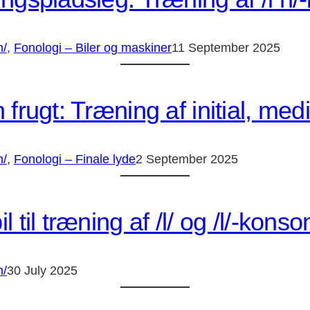
n/
, 
Fonologi – Biler og maskiner
11 September 2025
 frugt: Træning af initial, media
n/
, 
Fonologi – Finale lyde
2 September 2025
l til træning af /l/ og /l/-kons
n/
30 July 2025