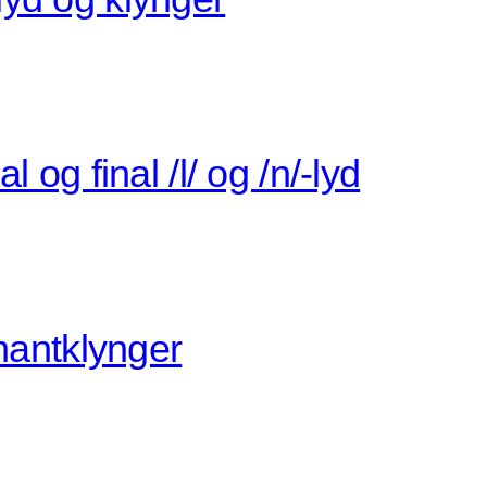
l og final /l/ og /n/-lyd
onantklynger