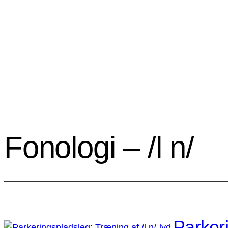
Fonologi – /l n/
Parkeri