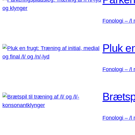
Fonologi – /l 
Pluk en
Fonologi – /l 
Brætspi
Fonologi – /l 