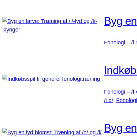
Byg en 
Fonologi – /l 
Indkøbs
Fonologi – /f 
/t d/
, 
Fonologi
Byg en 