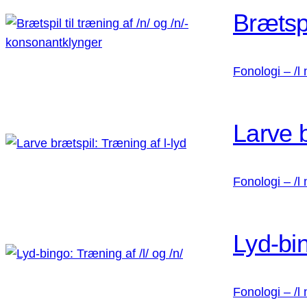
Brætspi
Fonologi – /l 
Larve b
Fonologi – /l 
Lyd-bin
Fonologi – /l 