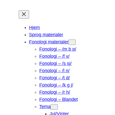
Hjem
Sprog materialer
Fonologi materialer
Fonologi – /m b p/
Fonologi – /f v/
Fonologi – /s sj/
Fonologi – /l n/
Fonologi – /t d/
Fonologi – /k g j/
Fonologi – /r h/
Fonologi – Blandet
Tema
Jul/Vinter