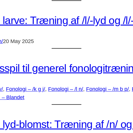
larve: Træning af /l/-lyd og /l
n/
20 May 2025
spil til generel fonologitræni
v/
, 
Fonologi – /k g j/
, 
Fonologi – /l n/
, 
Fonologi – /m b p/
, 
 – Blandet
lyd-blomst: Træning af /n/ og 