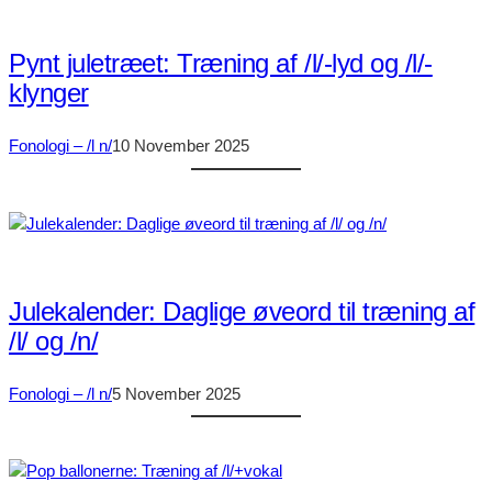
Pynt juletræet: Træning af /l/-lyd og /l/-
klynger
Fonologi – /l n/
10 November 2025
Julekalender: Daglige øveord til træning af
/l/ og /n/
Fonologi – /l n/
5 November 2025