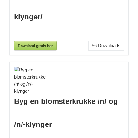
klynger/
Download gratis her
56
Downloads
Byg en blomsterkrukke /n/ og
/n/-klynger