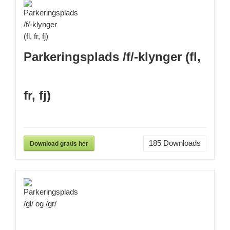
Parkeringsplads /f/-klynger (fl,
fr, fj)
Download gratis her
185
Downloads