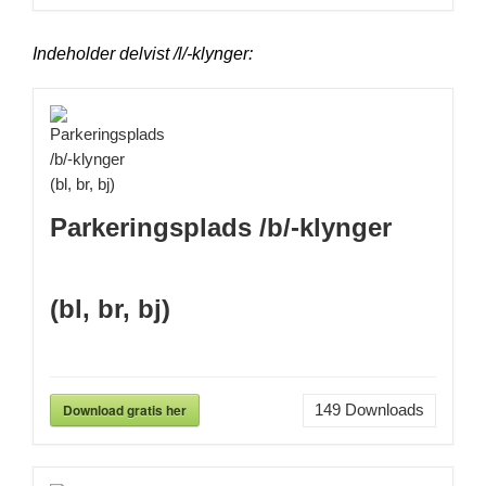
Indeholder delvist /l/-klynger:
Parkeringsplads /b/-klynger
(bl, br, bj)
Download gratis her
149
Downloads