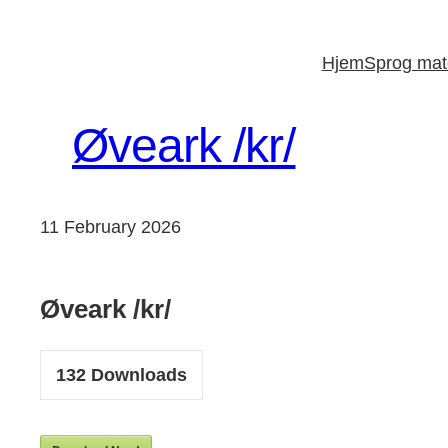
Skip
to
Hjem
Sprog mate
content
Øveark /kr/
11 February 2026
Øveark /kr/
132
Downloads