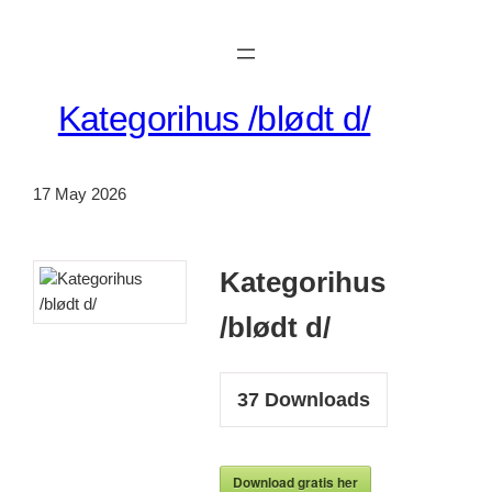
Skip
to
content
Kategorihus /blødt d/
17 May 2026
Kategorihus
/blødt d/
37
Downloads
Download gratis her