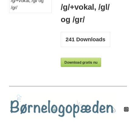
/g/+vokal, /gl/
og /gr/
241
Downloads
Download gratis nu