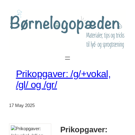
Skip
to
content
Prikopgaver: /g/+vokal,
/gl/ og /gr/
17 May 2025
Prikopgaver: