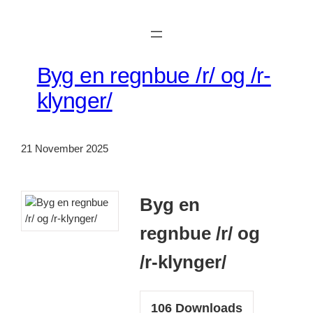
Skip
to
content
Byg en regnbue /r/ og /r-
klynger/
21 November 2025
Byg en
regnbue /r/ og
/r-klynger/
106
Downloads