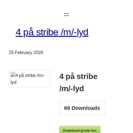
Skip
to
content
4 på stribe /m/-lyd
25 February 2026
4 på stribe
/m/-lyd
69
Downloads
Download gratis her