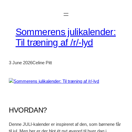
Skip
to
content
Sommerens julikalender:
Til træning af /r/-lyd
3 June 2026
Celine Pitt
HVORDAN?
Denne JULI-kalender er inspireret af den, som børnene får
til jul. Men her er der blot ét nyt øveord til hver dag i