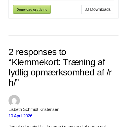
Donwload gratis nu
89
Downloads
2 responses to
“Klemmekort: Træning af
lydlig opmærksomhed af /r
h/”
Lisbeth Schmidt Kristensen
10 April 2026
Jeg glæder mig til at komme i gang med at prøve det.