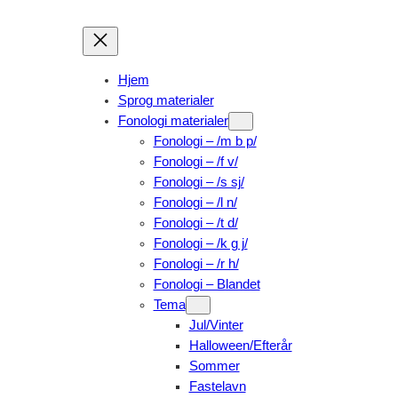
Skip
to
content
Hjem
Sprog materialer
Fonologi materialer
Fonologi – /m b p/
Fonologi – /f v/
Fonologi – /s sj/
Fonologi – /l n/
Fonologi – /t d/
Fonologi – /k g j/
Fonologi – /r h/
Fonologi – Blandet
Tema
Jul/Vinter
Halloween/Efterår
Sommer
Fastelavn