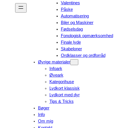
Valentines
Påske
Automatisering
Biler og Maskiner
Fødselsdag
Fonologisk opmærksomhed
Finale lyde
Skabeloner
Ordklasser og ordforråd
Øvrige materialer
Infoark
Øveark
Kategorihuse
Lydkort klassisk
Lydkort med dyr
Tips & Tricks
Bøger
Info
Om mig
Kontakt