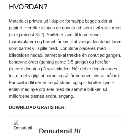
HVORDAN?
Materialet printes ud i duplex format/på begge sider af
papiret. Herefter klippes de donuts ud, som I vil spille med
(vælg mindst 3×2). Spillet er lavet til to personer
(barn/voksen) og barnet får lov til at vælge den donut farve
som barnet vil spille med. Donutsne placeres med
billedsiden nedad, barnet skal trække én donut ad gangen,
benævne ordet (gentag gerne 3-5 gange) og herefter
placere donuten på spillepladen. Når det er den voksnes
tur, er det vigtigt at barnet også får benævnt disse målord.
Fortsæt indtil der er tre på stribe, og spil derefter igen –
enten med nye ord eller med de samme brikker, så
målordene trænes endnu engang.
DOWNLOAD GRATIS HER:
Donutspil /t/