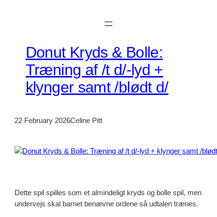
Skip
to
content
Donut Kryds & Bolle:
Træning af /t d/-lyd +
klynger samt /blødt d/
22 February 2026
Celine Pitt
Dette spil spilles som et almindeligt kryds og bolle spil, men
undervejs skal barnet benævne ordene så udtalen trænes.