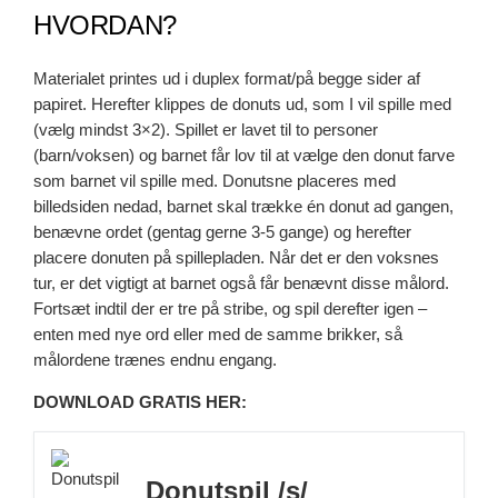
HVORDAN?
Materialet printes ud i duplex format/på begge sider af
papiret. Herefter klippes de donuts ud, som I vil spille med
(vælg mindst 3×2). Spillet er lavet til to personer
(barn/voksen) og barnet får lov til at vælge den donut farve
som barnet vil spille med. Donutsne placeres med
billedsiden nedad, barnet skal trække én donut ad gangen,
benævne ordet (gentag gerne 3-5 gange) og herefter
placere donuten på spillepladen. Når det er den voksnes
tur, er det vigtigt at barnet også får benævnt disse målord.
Fortsæt indtil der er tre på stribe, og spil derefter igen –
enten med nye ord eller med de samme brikker, så
målordene trænes endnu engang.
DOWNLOAD GRATIS HER:
Donutspil /s/