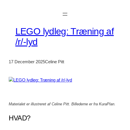
Skip
to
content
LEGO lydleg: Træning af
/r/-lyd
17 December 2025
Celine Pitt
Materialet er illustreret af Celine Pitt. Billederne er fra KuraPlan.
HVAD?