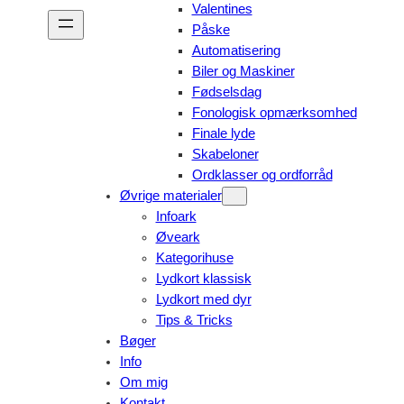
Valentines
Påske
Automatisering
Biler og Maskiner
Fødselsdag
Fonologisk opmærksomhed
Finale lyde
Skabeloner
Ordklasser og ordforråd
Øvrige materialer
Infoark
Øveark
Kategorihuse
Lydkort klassisk
Lydkort med dyr
Tips & Tricks
Bøger
Info
Om mig
Kontakt