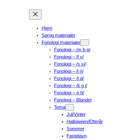
Skip
to
content
Hjem
Sprog materialer
Fonologi materialer
Fonologi – /m b p/
Fonologi – /f v/
Fonologi – /s sj/
Fonologi – /l n/
Fonologi – /t d/
Fonologi – /k g j/
Fonologi – /r h/
Fonologi – Blandet
Tema
Jul/Vinter
Halloween/Efterår
Sommer
Fastelavn