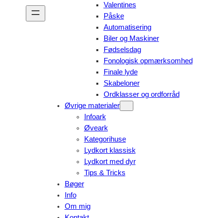
Valentines
Påske
Automatisering
Biler og Maskiner
Fødselsdag
Fonologisk opmærksomhed
Finale lyde
Skabeloner
Ordklasser og ordforråd
Øvrige materialer
Infoark
Øveark
Kategorihuse
Lydkort klassisk
Lydkort med dyr
Tips & Tricks
Bøger
Info
Om mig
Kontakt