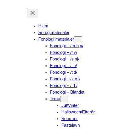
Skip
to
content
Hjem
Sprog materialer
Fonologi materialer
Fonologi – /m b p/
Fonologi – /f v/
Fonologi – /s sj/
Fonologi – /l n/
Fonologi – /t d/
Fonologi – /k g j/
Fonologi – /r h/
Fonologi – Blandet
Tema
Jul/Vinter
Halloween/Efterår
Sommer
Fastelavn