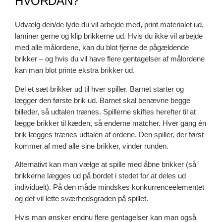
HVORDAN?
Udvælg den/de lyde du vil arbejde med, print materialet ud,
laminer gerne og klip brikkerne ud. Hvis du ikke vil arbejde
med alle målordene, kan du blot fjerne de pågældende
brikker – og hvis du vil have flere gentagelser af målordene
kan man blot printe ekstra brikker ud.
Del et sæt brikker ud til hver spiller. Barnet starter og
lægger den første brik ud. Barnet skal benævne begge
billeder, så udtalen trænes. Spillerne skiftes herefter til at
lægge brikker til kæden, så enderne matcher. Hver gang én
brik lægges trænes udtalen af ordene. Den spiller, der først
kommer af med alle sine brikker, vinder runden.
Alternativt kan man vælge at spille med åbne brikker (så
brikkerne lægges ud på bordet i stedet for at deles ud
individuelt). På den måde mindskes konkurrenceelementet
og det vil lette sværhedsgraden på spillet.
Hvis man ønsker endnu flere gentagelser kan man også