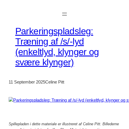
Skip
to
content
Parkeringspladsleg:
Træning af /s/-lyd
(enkeltlyd, klynger og
svære klynger)
11 September 2025
Celine Pitt
Spillepladen i dette materiale er illustreret af Celine Pitt. Billederne