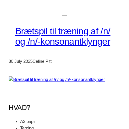
Skip
to
content
Brætspil til træning af /n/
og /n/-konsonantklynger
30 July 2025
Celine Pitt
HVAD?
A3 papir
Terning