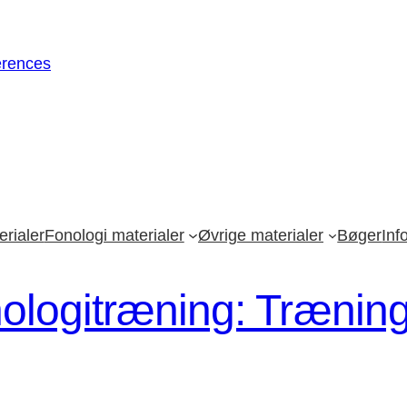
erences
rialer
Fonologi materialer
Øvrige materialer
Bøger
Inf
onologitræning: Træning 