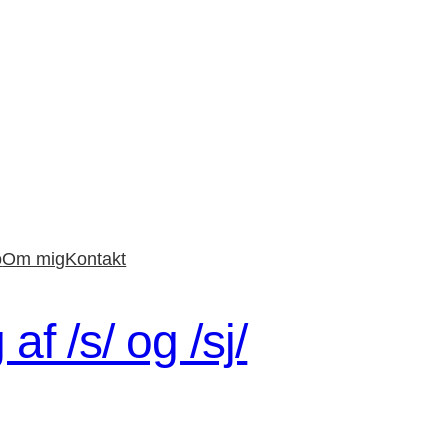
o
Om mig
Kontakt
af /s/ og /sj/