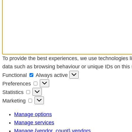
To provide the best experiences, we use technologies li
data such as browsing behaviour or unique IDs on this s
Functional
Functional
Always active
Preferences
Preferences
Statistics
Statistics
Marketing
Marketing
Manage options
Manage services
Manage {vendor_count} vendors