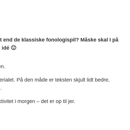
et end de klassiske fonologispil? Måske skal I på
 idé 🙂
en.
rialet. På den måde er teksten skjult lidt bedre,
.
vitet i morgen – det er op til jer.