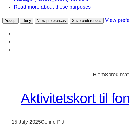
Read more about these purposes
View pref
Accept
Deny
View preferences
Save preferences
Skip
to
Hjem
Sprog mate
content
Aktivitetskort til f
15 July 2025
Celine Pitt