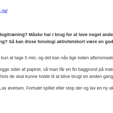
ologitræning? Måske har I brug for at lave noget and
ing? Så kan disse fonologi aktivitetskort være en god
 kun at tage 5 min. og det kan nås lige inden aftensmad
egge sider af papiret, så man får en fin baggrund på mate
hvis de skal kunne holde til at blive brugt en anden gang
v øvelsen. Fortsæt spillet eller stop der og lav en ny akti