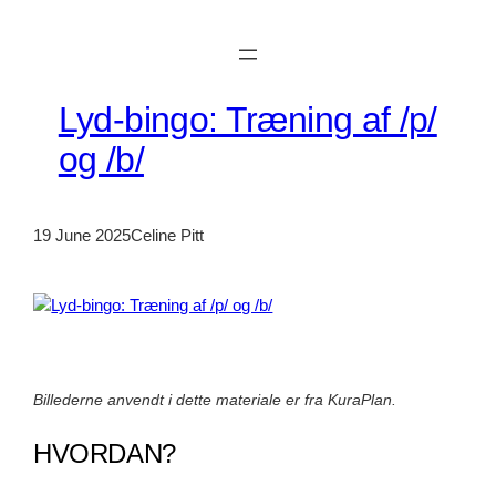
Skip
to
content
Lyd-bingo: Træning af /p/
og /b/
19 June 2025
Celine Pitt
Billederne anvendt i dette materiale er fra KuraPlan.
HVORDAN?