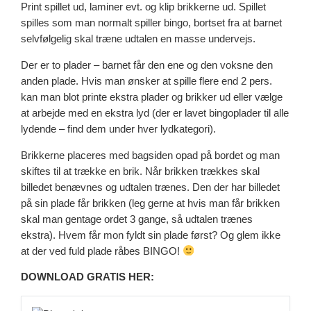
Print spillet ud, laminer evt. og klip brikkerne ud. Spillet
spilles som man normalt spiller bingo, bortset fra at barnet
selvfølgelig skal træne udtalen en masse undervejs.
Der er to plader – barnet får den ene og den voksne den
anden plade. Hvis man ønsker at spille flere end 2 pers.
kan man blot printe ekstra plader og brikker ud eller vælge
at arbejde med en ekstra lyd (der er lavet bingoplader til alle
lydende – find dem under hver lydkategori).
Brikkerne placeres med bagsiden opad på bordet og man
skiftes til at trække en brik. Når brikken trækkes skal
billedet benævnes og udtalen trænes. Den der har billedet
på sin plade får brikken (leg gerne at hvis man får brikken
skal man gentage ordet 3 gange, så udtalen trænes
ekstra). Hvem får mon fyldt sin plade først? Og glem ikke
at der ved fuld plade råbes BINGO!
DOWNLOAD GRATIS HER: