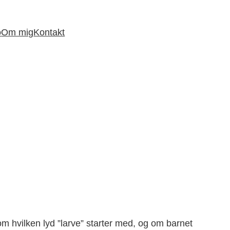
o
Om mig
Kontakt
om hvilken lyd ”larve” starter med, og om barnet