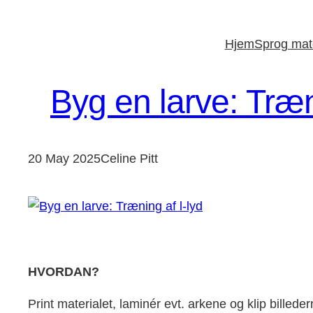
Skip
to
Hjem
Sprog mate
content
Byg en larve: Træn
20 May 2025
Celine Pitt
HVORDAN?
Print materialet, laminér evt. arkene og klip bille