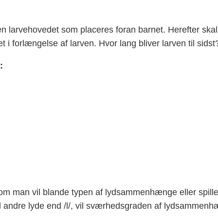
n larvehovedet som placeres foran barnet. Herefter ska
 i forlængelse af larven. Hvor lang bliver larven til sidst
:
, om man vil blande typen af lydsammenhænge eller spille
d andre lyde end /l/, vil sværhedsgraden af lydsamme