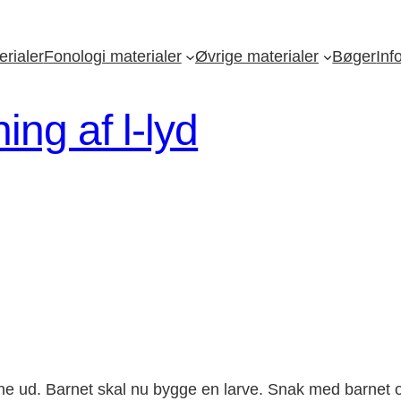
rialer
Fonologi materialer
Øvrige materialer
Bøger
Inf
ing af l-lyd
derne ud. Barnet skal nu bygge en larve. Snak med barnet 