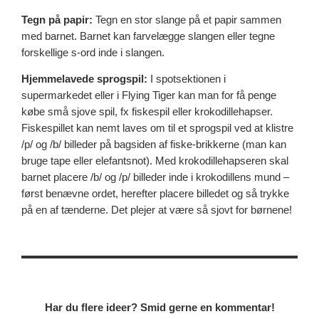
Tegn på papir:
Tegn en stor slange på et papir sammen
med barnet. Barnet kan farvelægge slangen eller tegne
forskellige s-ord inde i slangen.
Hjemmelavede sprogspil:
I spotsektionen i
supermarkedet eller i Flying Tiger kan man for få penge
købe små sjove spil, fx fiskespil eller krokodillehapser.
Fiskespillet kan nemt laves om til et sprogspil ved at klistre
/p/ og /b/ billeder på bagsiden af fiske-brikkerne (man kan
bruge tape eller elefantsnot). Med krokodillehapseren skal
barnet placere /b/ og /p/ billeder inde i krokodillens mund –
først benævne ordet, herefter placere billedet og så trykke
på en af tænderne. Det plejer at være så sjovt for børnene!
Har du flere ideer? Smid gerne en kommentar!