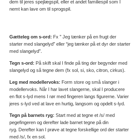
dem til jeres spejlægspil, eller et andet familiespil som I
nemt kan lave om til sprogspil.
Gætteleg om s-ord:
Fx ” Jeg tænker på en frugt der
starter med slangelyd” eller “jeg tænker på et dyr der starter
med slangelyd”.
Tegn s-ord:
På skift skal I finde på ting der begynder med
slangelyd og så tegne dem (fx sol, si, sko, citron, cirkus).
Leg med modellervoks:
Form store og små slanger i
modellervoks. Når I har lavet slangerne, skal I producere
en flot s-lyd mens I rør med fingeren langs figurerne. Varier
jeres s-lyd ved at lave en hurtig, langsom og opdelt s-lyd.
Tegn på barnets ryg:
Start med at tegne et /s/ med
pegefingeren og derefter lade barnet tegne på din
ryg. Derefter kan I prøve at tegne forskellige ord der starter
med /s/, fx en sol.