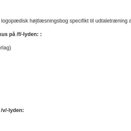
 logopædisk højtlæsningsbog specifikt til udtaletræning a
us på /f/-lyden:
:
rlag)
/v/-lyden: