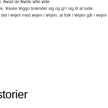
e,
hv
ad de
hv
ide
v
ille
v
ide
de.
V
aske
V
iggo brænder sig og gi’r sig til at tude.
 det i
v
ejen med
v
ejen i
V
ejen, at folk i
V
ejen går i
v
ejen
storier