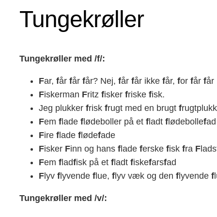
Tungekrøller
Tungekrøller med /f/:
F
ar,
f
år
f
år
f
år? Nej,
f
år
f
år ikke
f
år,
f
or
f
år
f
år
F
iskerman
F
ritz
f
isker
f
riske
f
isk.
Jeg plukker
f
risk
f
rugt med en brugt
f
rugtplukk
F
em
f
lade
f
lødeboller på et
f
ladt
f
lødebolle
f
ad
F
ire
f
lade
f
løde
f
ade
F
isker
F
inn og hans
f
lade
f
erske
f
isk
f
ra
F
lads
F
em
f
lad
f
isk på et
f
ladt
f
iske
f
ars
f
ad
F
lyv
f
lyvende
f
lue,
f
lyv væk og den
f
lyvende
f
Tungekrøller med /v/: