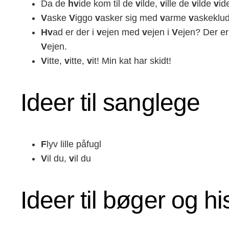
Da de
hv
ide kom til de
v
ilde,
v
ille de
v
ilde
v
id
V
aske
V
iggo
v
asker sig med
v
arme
v
askeklu
Hv
ad er der i
v
ejen med
v
ejen i
V
ejen? Der er
V
ejen.
V
itte,
v
itte,
v
it! Min kat har skidt!
Ideer til sanglege
F
lyv lille påfugl
V
il du,
v
il du
Ideer til bøger og hi