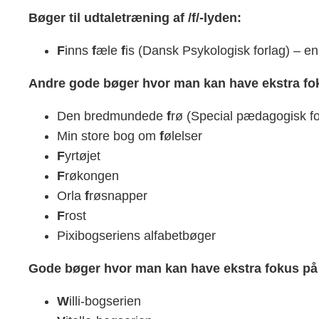
Bøger til udtaletræning af /f/-lyden:
F
inns
f
æle
f
is (Dansk Psykologisk forlag) – en
Andre gode bøger hvor man kan have ekstra fok
Den bredmundede
f
rø (Special pædagogisk fo
Min store bog om
f
ølelser
F
yrtøjet
F
røkongen
Orla
f
røsnapper
F
rost
Pixibogseriens alfabetbøger
Gode bøger hvor man kan have ekstra fokus på 
W
illi-bogserien