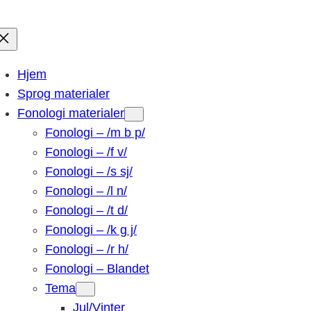
Hjem
Sprog materialer
Fonologi materialer
Fonologi – /m b p/
Fonologi – /f v/
Fonologi – /s sj/
Fonologi – /l n/
Fonologi – /t d/
Fonologi – /k g j/
Fonologi – /r h/
Fonologi – Blandet
Tema
Jul/Vinter