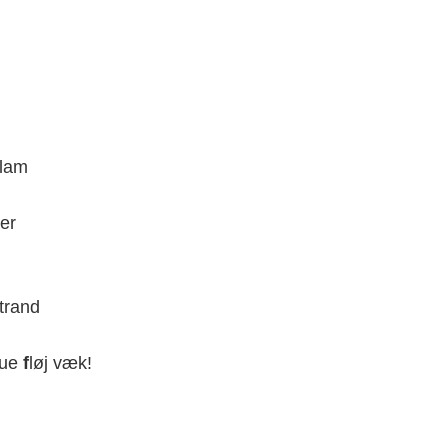
 lam
er
trand
lue
f
løj væk!