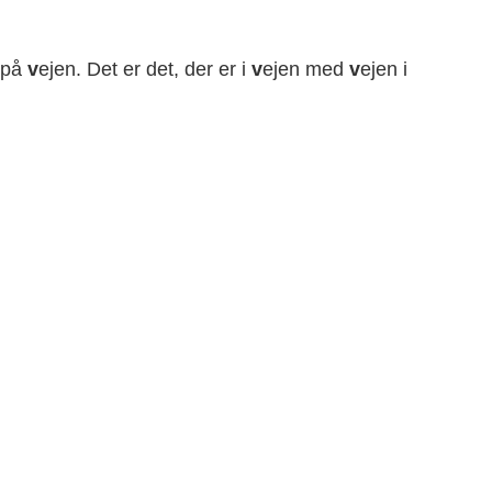
 på
v
ejen. Det er det, der er i
v
ejen med
v
ejen i