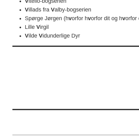
V
itello-bogserien
V
illads fra
V
alby-bogserien
Spørge Jørgen (h
v
orfor h
v
orfor dit og h
v
orfor 
Lille
V
irgil
V
ilde
V
idunderlige Dyr