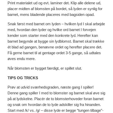
Print materialet ud og evt. laminer det. Klip alle delene ud,
placer midten af blomsten på bordet, så lyden er synlig for
barnet, mens bladende placeres med bagsiden opad.
Snak først med barnet om lyden – hvilken lyd I skal arbejde
med, hvordan den lyder og hvilke ord barnet I forvejen
kender som starter med den konkrete lyd. Herefter kan
barnet begynde at bygge sin lydblomst. Barnet skal trække
ét blad ad gangen, benævne ordet og herefter placere det.
Få gerne barnet til at gentage ordet 3-5 gange, så udtales
øves endu mere.
Når blomsten er bygget færdigt, er spillet slut.
TIPS OG TRICKS
Prøv at udvid sværhedsgraden, næste gang I spiller!
Denne gang spiller I med to blomster og barnet skal øve sig
på at lydskelne. Placér de to blomsterhoveder foran barnet
og snak om hvordan de to lyde adskiller sig fra hinanden.
Start med /k/ vs. /g/ – disse lyde er begge “tungen tilbage”-