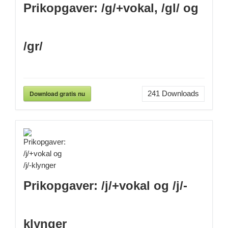
Prikopgaver: /g/+vokal, /gl/ og
/gr/
Download gratis nu
241
Downloads
Prikopgaver: /j/+vokal og /j/-
klynger