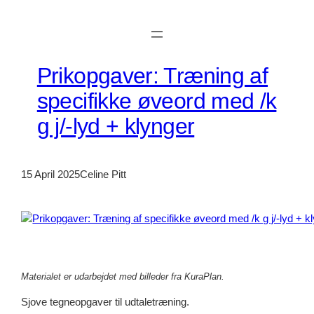
Skip
to
content
Prikopgaver: Træning af
specifikke øveord med /k
g j/-lyd + klynger
15 April 2025
Celine Pitt
Materialet er udarbejdet med billeder fra KuraPlan.
Sjove tegneopgaver til udtaletræning.