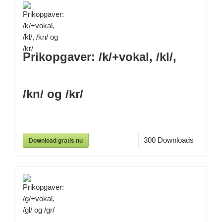
Prikopgaver: /k/+vokal, /kl/,
/kn/ og /kr/
Download gratis nu
300
Downloads