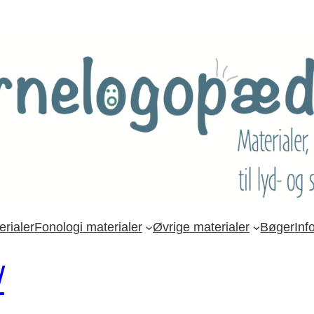
rialer
Fonologi materialer
Øvrige materialer
Bøger
Inf
/