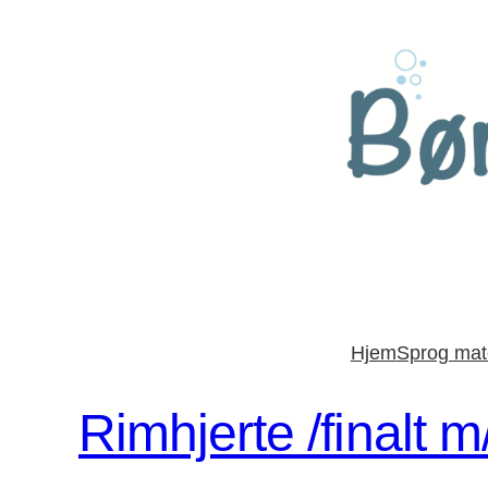
Skip
to
content
Hjem
Sprog mate
Rimhjerte /finalt m