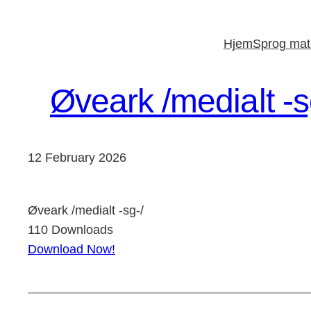
Skip
to
Hjem
Sprog mate
content
Øveark /medialt -s
12 February 2026
Øveark /medialt -sg-/
110
Downloads
Download Now!