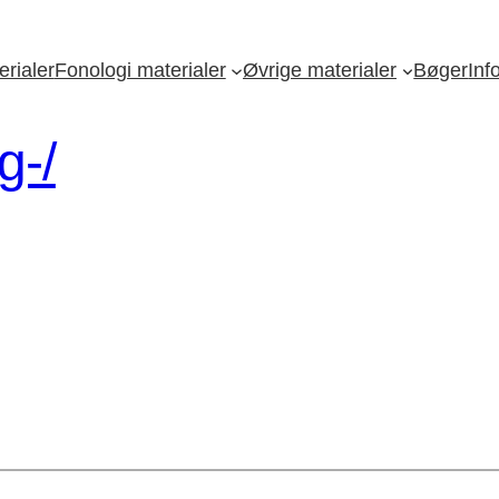
rialer
Fonologi materialer
Øvrige materialer
Bøger
Inf
g-/