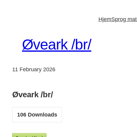
Skip
to
Hjem
Sprog mate
content
Øveark /br/
11 February 2026
Øveark /br/
106
Downloads