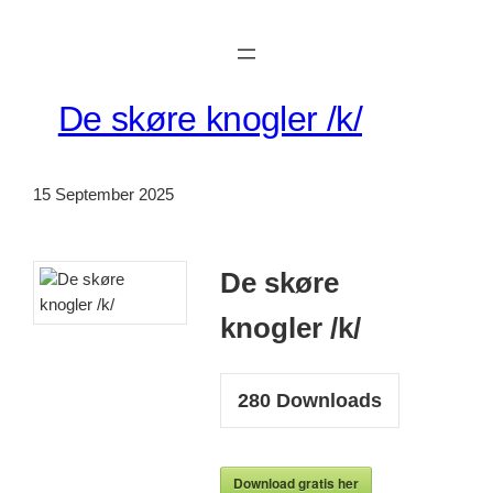
Skip
to
content
De skøre knogler /k/
15 September 2025
De skøre
knogler /k/
280
Downloads
Download gratis her