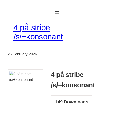
Skip
to
content
4 på stribe
/s/+konsonant
25 February 2026
4 på stribe
/s/+konsonant
149
Downloads