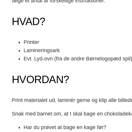
følge et antal af forskellige instruktioner.
HVAD?
Printer
Lamineringsark
Evt. Lyd-ovn (fra de andre Børnelogopæd spil
HVORDAN?
Print materialet ud, laminér gerne og klip alle bille
Snak med barnet om, at I skal bage en chokoladek
Har du prøvet at bage en kage før?