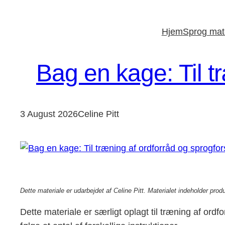
Skip
to
Hjem
Sprog mate
content
Bag en kage: Til t
3 August 2026
Celine Pitt
Dette materiale er udarbejdet af Celine Pitt. Materialet indeholder produ
Dette materiale er særligt oplagt til træning af or