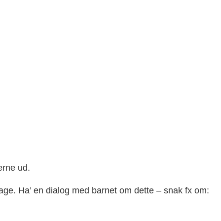
)
derne ud.
age. Ha’ en dialog med barnet om dette – snak fx om: