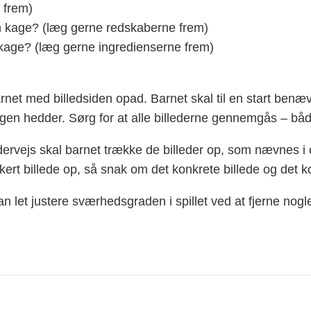
 frem)
en kage? (læg gerne redskaberne frem)
n kage? (læg gerne ingredienserne frem)
net med billedsiden opad. Barnet skal til en start benæv
ngen hedder. Sørg for at alle billederne gennemgås – b
ervejs skal barnet trække de billeder op, som nævnes i op
rkert billede op, så snak om det konkrete billede og det k
 let justere sværhedsgraden i spillet ved at fjerne nogle 