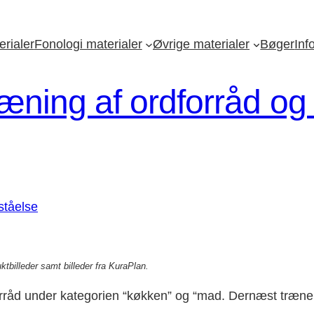
rialer
Fonologi materialer
Øvrige materialer
Bøger
Inf
ræning af ordforråd og
ktbilleder samt billeder fra KuraPlan.
dforråd under kategorien “køkken” og “mad. Dernæst træner